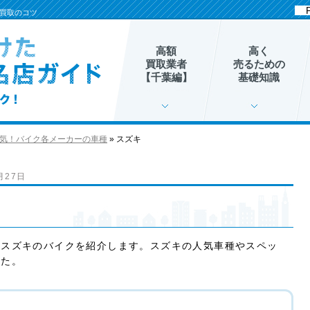
買取のコツ
高額
高く
買取業者
売るための
【千葉編】
基礎知識
気！バイク各メーカーの車種
»
スズキ
月27日
いスズキのバイクを紹介します。スズキの人気車種やスペッ
した。