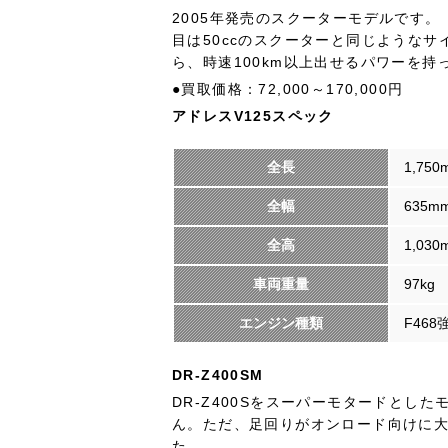
2005年発売のスクーターモデルです
目は50ccのスクーターと同じようなサ
ら、時速100km以上出せるパワーを持
●買取価格：72,000～170,000円
アドレスV125スペック
全長
1,750
全幅
635m
全高
1,030
車両重量
97kg
エンジン種類
F46
DR-Z400SM
DR-Z400Sをスーパーモタードとした
ん。ただ、足回りがオンロード向けに
た。