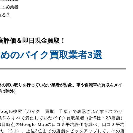
すすめ業者
れる？
高評価＆即日現金買取！
すめの
バイク買取業者3選
外の買い取りを行っていない業者が対象。車や自転車の買取をメイ
等は除外）
Google検索「バイク 買取 千葉」で表示されたすべてのサ
条件をすべて満たしていたバイク買取業者（計5社・23店舗）
9日時点のGoogle Mapの口コミ平均評価を調べ、
口コミ平均
した（※1）。上位3位までの店舗をピックアップして、その店