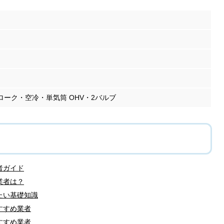
トローク・空冷・単気筒 OHV・2バルブ
者ガイド
業者は？
たい基礎知識
すすめ業者
すすめ業者