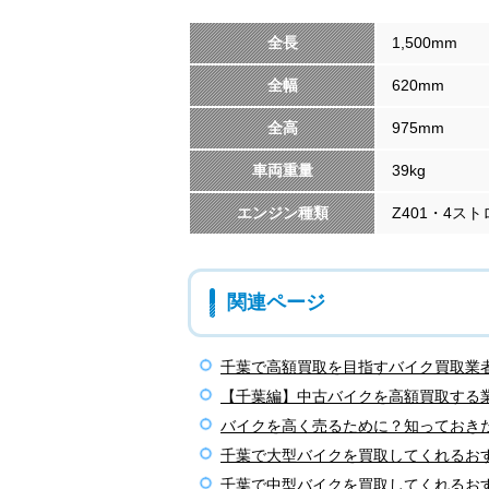
全長
1,500mm
全幅
620mm
全高
975mm
車両重量
39kg
エンジン種類
Z401・4ス
関連ページ
千葉で高額買取を目指すバイク買取業
【千葉編】中古バイクを高額買取する
バイクを高く売るために？知っておき
千葉で大型バイクを買取してくれるお
千葉で中型バイクを買取してくれるお