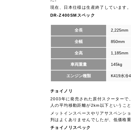
現在、日本仕様は生産終了しています
DR-Z400SMスペック
全長
2,225mm
全幅
850mm
全高
1,185mm
車両重量
145kg
エンジン種類
K419水
チョイノリ
2003年に発売された原付スクーター
人の平均移動距離が2km以下というこ
メットインスペースやリアサスペンショ
判はよくありませんでしたが、低価格
チョイノリスペック