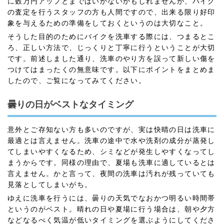
に数万円アップとまではいかないかもしれませんが、バイク
の査定を行うスタッフの方も人間ですので、出来る限り好印
象を与えるための準備をしておくというのは大切なこと。
そうした目的のためにバイクを洗車する際には、つまるとこ
ろ、正しい方法で、じっくりと丁寧に行うということが大切
です。前述しました通り、洗車のやり方を誤って新しい傷を
つけてはまったくの無意味です。以下にポイントをまとめま
したので、ご覧になってみてください。
曇りの日がベストなタイミング
意外とご存知ない方も多いのですが、実は快晴の日は洗車に
最適とは言えません。洗車の途中で水や洗剤の成分が蒸発し
てしまいやすくなるため、シミなどが発生しやすくなってし
まうからです。同様の理由で、夏場も洗車に適しているとは
言えません。かと言って、夜間の洗車は汚れが残っていても
見落としてしまいがち。
ゆえに洗車を行うには、曇りの天気でなおかつ明るい時間帯
というのがベスト。晴れの日や夏場に行う場合は、朝や夕方
などなるべく気温が低いタイミングを選ぶようにしてくださ