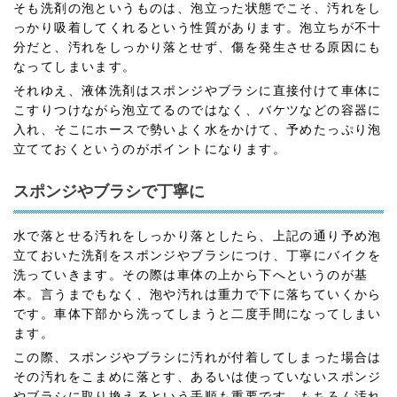
そも洗剤の泡というものは、泡立った状態でこそ、汚れをし
っかり吸着してくれるという性質があります。泡立ちが不十
分だと、汚れをしっかり落とせず、傷を発生させる原因にも
なってしまいます。
それゆえ、液体洗剤はスポンジやブラシに直接付けて車体に
こすりつけながら泡立てるのではなく、バケツなどの容器に
入れ、そこにホースで勢いよく水をかけて、予めたっぷり泡
立てておくというのがポイントになります。
スポンジやブラシで丁寧に
水で落とせる汚れをしっかり落としたら、上記の通り予め泡
立ておいた洗剤をスポンジやブラシにつけ、丁寧にバイクを
洗っていきます。その際は車体の上から下へというのが基
本。言うまでもなく、泡や汚れは重力で下に落ちていくから
です。車体下部から洗ってしまうと二度手間になってしまい
ます。
この際、スポンジやブラシに汚れが付着してしまった場合は
その汚れをこまめに落とす、あるいは使っていないスポンジ
やブラシに取り換えるという手順も重要です。もちろん汚れ