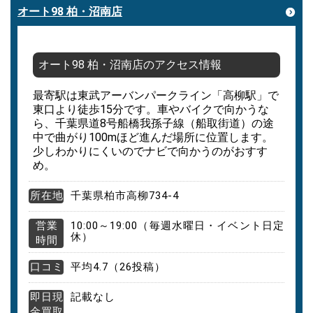
オート98 柏・沼南店
オート98 柏・沼南店のアクセス情報
最寄駅は東武アーバンパークライン「高柳駅」で
東口より徒歩15分です。車やバイクで向かうな
ら、千葉県道8号船橋我孫子線（船取街道）の途
中で曲がり100mほど進んだ場所に位置します。
少しわかりにくいのでナビで向かうのがおすす
め。
所在地
千葉県柏市高柳734-4
営業
10:00～19:00（毎週水曜日・イベント日定
休）
時間
口コミ
平均4.7（26投稿）
即日現
記載なし
金買取