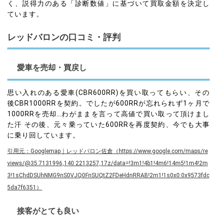
く、説得力のある「診断数値」に基づいて買取金額を決定し
ています。
レッドバロンの口コミ・評判
愛車を売却・買戻し
思い入れのある愛車(CBR600RR)を買い取ってもらい、その
後CBR1000RRを契約。でしたが600RRが忘れられず1ヶ月で
1000RRを売却…わがままを言って高値で買い取って頂けまし
た汗 その後、元々乗っていた600RRを再度契約、今でも大事
に乗り回しています。
引用元：Googlemap｜レッドバロン佐倉（https://www.google.com/maps/re
views/@35.7131996,140.2213257,17z/data=!3m1!4b1!4m6!14m5!1m4!2m
3!1sChdDSUhNMG9nS0VJQ0FnSUQtZ2FDeHdnRRAB!2m1!1s0x0:0x9573fdc
5da7f6351）
接客がとても良い