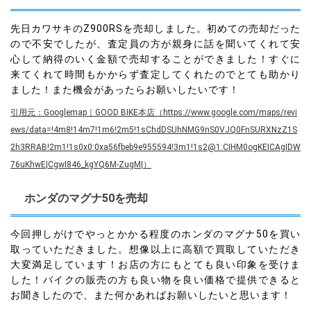
先日カワサキのZ900RSを売却しました。初めての売却だった
ので不安でしたが、査定員の方が親身に話を聞いてくれて安
心して納得のいく金額で売却することができました！すぐに
来てくれて時間もかからず査定してくれたのでとても助かり
ました！また機会があったらお願いしたいです！
引用元：Googlemap｜GOOD BIKE本店（https://www.google.com/maps/revi
ews/data=!4m8!14m7!1m6!2m5!1sChdDSUhNMG9nS0VJQ0FnSURXNzZ1S
2h3RRAB!2m1!1s0x0:0xa56fbeb9e955594!3m1!1s2@1:CIHM0ogKEICAgIDW
76uKhwE|CgwI846_kgYQ6M-ZugM|）
ホンダのマグナ50を売却
今回押しがけでやっとかかる程度のホンダのマグナ50を買い
取っていただきました。想像以上に高額で買取していただき
大変満足しています！お店の方にもとても良い印象を受けま
した！バイクの販売の方も良い物を良い価格で提供できると
お聞きしたので、また何かあればお願いしたいと思います！