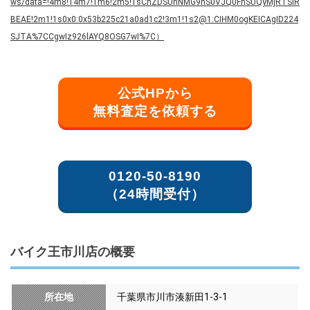
ws/data=!4m8!14m7!1m6!2m5!1sChZDSUhNMG9nS0VJQ0FnSUQyMjRTSlR
BEAE!2m1!1s0x0:0x53b225c21a0ad1c2!3m1!1s2@1:CIHM0ogKEICAgID224
SJTA%7CCgwIz926lAYQ8OSG7wI%7C）
公式HPから
無料査定を依頼する
0120-50-8190
（24時間受付）
バイク王市川店の概要
所在地
千葉県市川市湊新田1-3-1