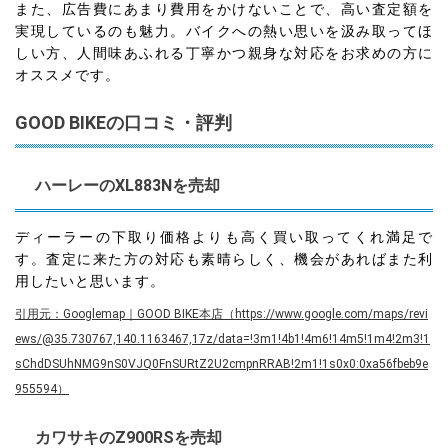
また、広告費にあまり費用をかけないことで、高い査定額を
実現しているのも魅力。バイクへの熱い思いを汲み取ってほ
しい方、人間味あふれる丁寧かつ親身な対応をお求めの方に
オススメです。
GOOD BIKEの口コミ・評判
ハーレーのXL883Nを売却
ディーラーの下取り価格よりも高く買い取ってくれ満足で
す。査定に来た方の対応も素晴らしく、機会があればまた利
用したいと思います。
引用元：Googlemap｜GOOD BIKE本店（https://www.google.com/maps/revi
ews/@35.730767,140.1163467,17z/data=!3m1!4b1!4m6!14m5!1m4!2m3!1
sChdDSUhNMG9nS0VJQ0FnSURtZ2U2cmpnRRAB!2m1!1s0x0:0xa56fbeb9e
955594）
カワサキのZ900RSを売却