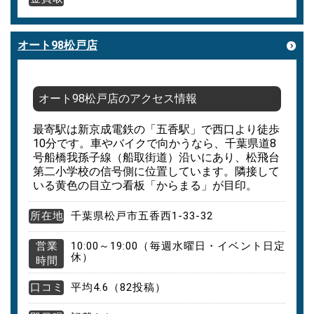
オート98松戸店
オート98松戸店のアクセス情報
最寄駅は新京成電鉄の「五香駅」で西口より徒歩
10分です。車やバイクで向かうなら、千葉県道8
号船橋我孫子線（船取街道）沿いにあり、松飛台
第二小学校の信号側に位置しています。隣接して
いる黄色の目立つ看板「からまる」が目印。
所在地
千葉県松戸市五香西1-33-32
営業
10:00～19:00（毎週水曜日・イベント日定
休）
時間
口コミ
平均4.6（82投稿）