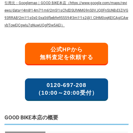
引用元：Googlemap｜GOOD BIKE本店（https://www.google.com/maps/revi
ews/data=!4m8!14m7!1m6!2m5!1sChdDSUhNMG9nS0VJQ0FnSUNBd3ZiVG
93RRAB!2m1!1s0x0:0xa56fbeb9e955594!3m1!1s2@1:CIHM0ogKEICAgICAw
vbTowE|CgwIu7qNuwUQgPDw5AE|）
公式HPから
無料査定を依頼する
0120-697-208
（10:00～20:00受付）
GOOD BIKE本店の概要