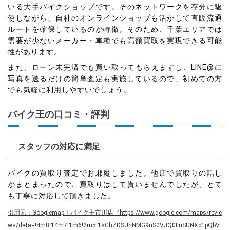
いる大手バイクショップです。そのネットワークを存分に駆
使しながら、自社のオンラインショップも活かして直販流通
ルートを確保しているのが特徴。そのため、千葉エリアでは
需要が少ないメーカー・車種でも高額買取を実現できる可能
性があります。
また、ローン未完済でも買い取ってもらえますし、LINE@に
写真を送るだけの簡単査定も実施しているので、初めての方
でも気軽に利用しやすいでしょう。
バイク王の口コミ・評判
スタッフの対応に満足
バイクの買取り査定でお邪魔しました。他店で買取りの話し
がまとまったので、買取りはして貰いませんでしたが、とて
も丁寧に対応して頂きました。
引用元：Googlemap｜バイク王市川店（https://www.google.com/maps/revie
ws/data=!4m8!14m7!1m6!2m5!1sChZDSUhNMG9nS0VJQ0FnSUNXc1pQbV