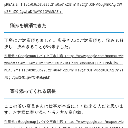
pREAE!2m1!1s0x0:0x53b225c21a0ad1c2!3m1!1s2@1:CIHM0ogKEICAgICW
sZPmZQ|CgwI-aD4kAYQ6OWMtAE|）
悩みを解消できた
丁寧にご対応頂きました。店長さんにご対応頂き、悩みも解
決し、決めきることが出来ました。
引用元：Googlemap｜バイク王市川店（https://www.google.com/maps/revie
ws/data=!4m8!14m7!1m6!2m5!1sChZDSUhNMG9nS0VJQ0FnSUN5bFlhN0J
nEAE!2m1!1s0x0:0x53b225c21a0ad1c2!3m1!1s2@1:CIHM0ogKEICAgICylYa
7Bg|CgwI24D_gAYQkKaEjgE|）
寄り添ってくれる店長
ここの若い店長さんは仕事が本当によく出来る人だと思いま
す。お客様に寄り添った考え方が高印象。
引用元：Googlemap｜バイク王市川店（https://www.google.com/maps/revie