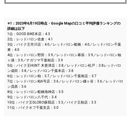
※1：2023年6月19日時点・Google Mapの口コミ平均評価ランキングの
詳細は以下
1位：GOOD BIKE本店：4.3
2位：レッドバロン佐倉：4.1
3位：バイク王市川店：4.0／レッドバロン船橋：4.0／レッドバロン千葉
東：4.0
4位：レッドバロン野田：3.9／レッドバロン幕張：3.9／レッドバロン袖
ヶ浦：3.9／ナガツマ千葉柏店：3.9
5位：バイク王HUNT 木更津店：3.8／レッドバロン松戸：3.8レッドバロ
ン成田：3.8／レッドバロン千葉本店：3.8
6位：レッドバロン柏：3.7／レッドバロン千葉南店：3.7
7位：レッドバロン柏6号店：3.6／レッドバロン鎌ヶ谷：3.6／レッドバロ
ン茂原：3.6
8位：レッドバロン船橋海神店：3.5
9位：レッドバロン八千代：3.4
10位：バイク王GLOBO蘇我店：3.3／バイク王柏店：3.3
11位：バイクオフ千葉支店：3.0