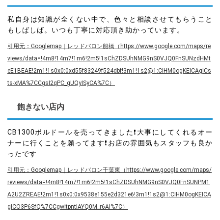
私自身は知識が全くない中で、色々と相談させてもらうこと
もしばしば。いつも丁寧に対応頂き助かっています。
引用元：Googlemap｜レッドバロン船橋（https://www.google.com/maps/re
views/data=!4m8!14m7!1m6!2m5!1sChZDSUhNMG9nS0VJQ0FnSUNzdHMt
eE1BEAE!2m1!1s0x0:0xd55f83249f524dbf!3m1!1s2@1:CIHM0ogKEICAgICs
ts-xMA%7CCgsI2qPC_gUQyISyCA%7C）
飽きない店内
CB1300ボルドールを売ってきました❗大事にしてくれるオー
ナーに行くことを願ってます❗お店の雰囲気もスタッフも良か
ったです
引用元：Googlemap｜レッドバロン千葉東（https://www.google.com/maps/
reviews/data=!4m8!14m7!1m6!2m5!1sChZDSUhNMG9nS0VJQ0FnSUNPM1
A2U2ZREAE!2m1!1s0x0:0x9538e155e2d321e6!3m1!1s2@1:CIHM0ogKEICA
gICO3P6SfQ%7CCgwItpntlAYQ0M_r6AI%7C）