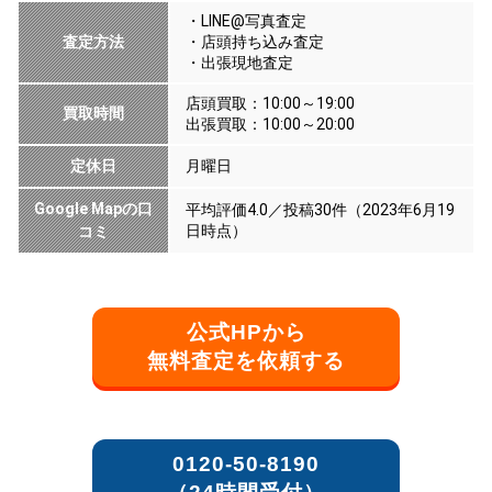
・LINE@写真査定
査定方法
・店頭持ち込み査定
・出張現地査定
店頭買取：10:00～19:00
買取時間
出張買取：10:00～20:00
定休日
月曜日
Google Mapの口
平均評価4.0／投稿30件（2023年6月19
日時点）
コミ
公式HPから
無料査定を依頼する
0120-50-8190